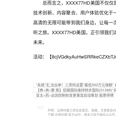
总而言之，XXXX77HD美国不仅
技术创新、内容聚合、用户体验优化于
高清的无限可能带到我们身边，让每一
听之旅。XXXX77HD美国，正引领
未来。
活动：【
8cjVGdkyAuHwSRRkeCZXbTJ
“系统”无;法出单！三责险设置“最低300万元保额
【券<商>聚:焦】招银国际维持特步国际(01368)
亚太<药>业因控制权变更事宜启动筹划 股票停牌
声明：证券时报力求信息真实、准确，文章提及内
下载“证券时报”官方APP，或关注官方微信公众